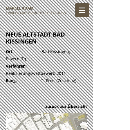
MARCEL ADAM
LANDSCHAFTSARCHITEKTEN BDLA
NEUE ALTSTADT BAD
KISSINGEN
Ort:
Bad Kissingen,
Bayern (D)
Verfahren:
Realisierungswettbewerb 2011
Rang:
2. Preis (Zuschlag)
zurück zur Übersicht